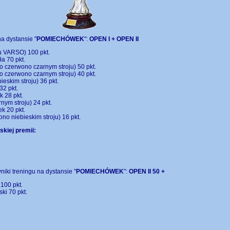
a dystansie "
POMIECHÓWEK
":
OPEN I + OPEN II
u VARSO) 100 pkt.
a 70 pkt.
o czerwono czarnym stroju) 50 pkt.
o czerwono czarnym stroju) 40 pkt.
eskim stroju) 36 pkt.
2 pkt.
k 28 pkt.
nym stroju) 24 pkt.
k 20 pkt.
no niebieskim stroju) 16 pkt.
skiej premii:
niki treningu na dystansie "
POMIECHÓWEK
":
OPEN II 50 +
 100 pkt.
ki 70 pkt.