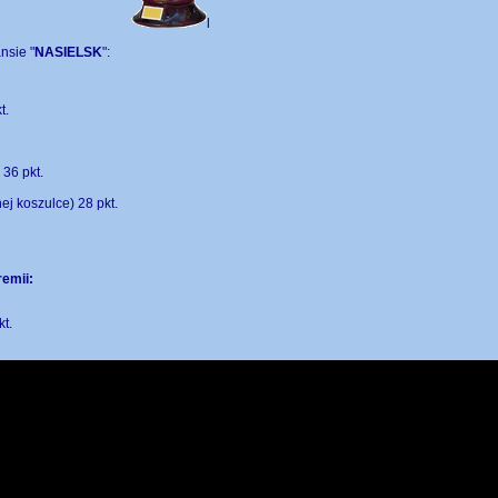
l
nsie "
NASIELSK
":
t.
36 pkt.
ej koszulce) 28 pkt.
remii:
t.