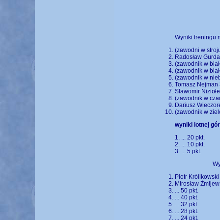
Wyniki treningu n
(zawodni w stroj
Radosław Gurdał
(zawodnik w biał
(zawodnik w biał
(zawodnik w niebi
Tomasz Nejman 3
Sławomir Niziołe
(zawodnik w czar
Dariusz Wieczore
(zawodnik w zielo
wyniki lotnej gór
1. ... 20 pkt.
2. ... 10 pkt.
3. ... 5 pkt.
Wy
Piotr Królikowski
Mirosław Żmijews
... 50 pkt.
... 40 pkt.
... 32 pkt.
... 28 pkt.
... 24 pkt.