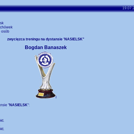
19.07.
lsk
echówek
- osób
zwycięzca treningu na dystansie 'NASIELSK"
Bogdan Banaszek
l
nsie "
NASIELSK
":
kt.
.
kt.