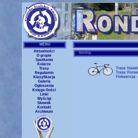
MENU
Aktualności
trening
O grupie
Spotkania
Kolarze
Trasa: Nasie
Trasy
Trasa: Pomi
Regulamin
Frekwencja: 
Klasyfikacja
Galeria
Ogłoszenia
Księga Gości
Linki
Wyścigi
Słownik
Kontakt
Archiwum