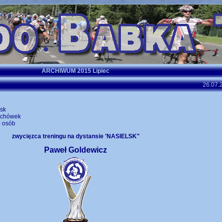
ARCHIWUM 2015 Lipiec
26.07.
lsk
echówek
- osób
zwycięzca treningu na dystansie 'NASIELSK"
Paweł Goldewicz