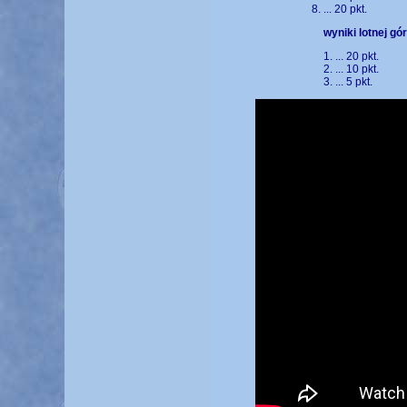
... 20 pkt.
wyniki lotnej gór
1. ... 20 pkt.
2. ... 10 pkt.
3. ... 5 pkt.