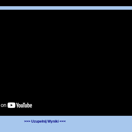
>>> Uzupełnij Wyniki <<<